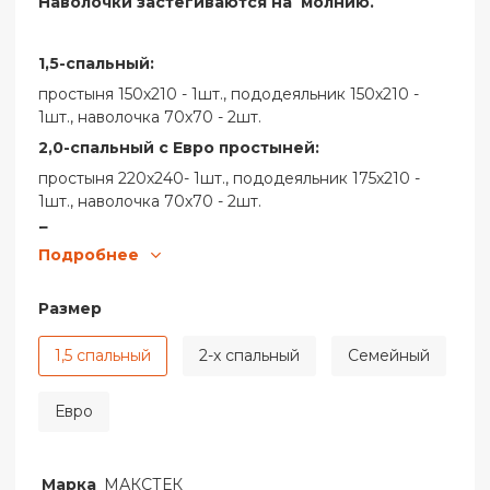
Наволочки застегиваются на молнию.
1,5-спальный:
простыня 150х210 - 1шт., пододеяльник 150х210 -
1шт., наволочка 70х70 - 2шт.
2,0-спальный с Евро простыней:
простыня 220х240- 1шт., пододеяльник 175х210 -
1шт., наволочка 70х70 - 2шт.
Евро:
Подробнее
простыня 220х240 - 1шт., пододеяльник 200х220 -
1шт., наволочка 70х70 -2шт., наволочка 50х70 -
2шт.
Размер
Семейный:
1,5 спальный
2-х спальный
Семейный
простыня 220х240 - 1шт., пододеяльник 145х210 - 2
шт., наволочка 70х70 - 2шт., наволочка 50х70 - 2шт.
Евро
Марка
МАКСТЕК