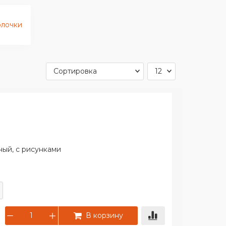
олочки
ный, с рисунками
В корзину