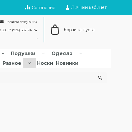
Личный кабинет
Сравнение
katalina-tex@bk.ru
Корзина пуста
0-30; +7 (926) 362-74-74
Подушки
Одеяла
Разное
Носки
Новинки