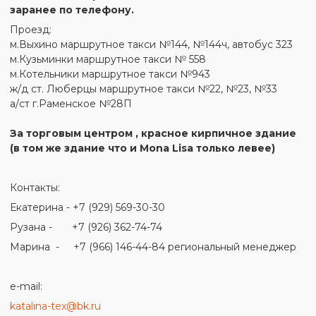
заранее по телефону.
Проезд:
м.Выхино маршрутное такси №144, №144ч, автобус 323
м.Кузьминки маршрутное такси № 558
м.Котельники маршрутное такси №943
ж/д ст. Люберцы маршрутное такси №22, №23, №33
а/ст г.Раменское №28П
За торговым центром , красное кирпичное здание
(в том же здание что и Mona Lisa только левее)
Контакты:
Екатерина - +7 (929) 569-30-30
Рузана - +7 (926) 362-74-74
Марина - +7 (966) 146-44-84 региональный менеджер
e-mail:
katalina-tex@bk.ru