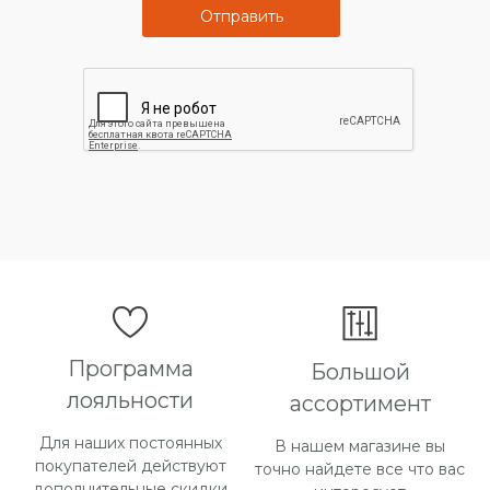
Отправить
Рузана - +7 (965) 107-23-02
Марина - +7 (966) 146-44-84 региональный
менеджер
e-mail:
katalina-tex@bk.ru
Или оставьте свои контакты в форме ниже,
Программа
Большой
менеджер свяжется с вами в течении 30
минут.
лояльности
ассортимент
Для наших постоянных
В нашем магазине вы
покупателей действуют
точно найдете все что вас
дополнительные скидки