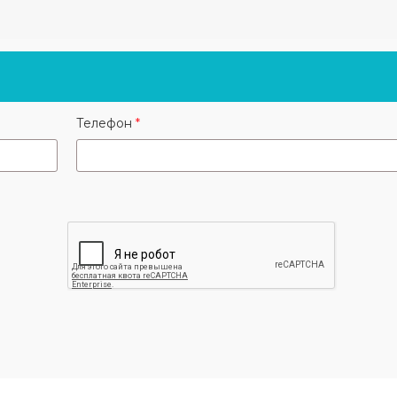
Контакты:
Екатерина - +7 (929) 569-30-3
Телефон
Елена - +7 (926) 901-50-45
Рузана - +7 (965) 107-23-02
Марина - +7 (966) 146-44-8
e-mail:
katalina-tex@bk.ru