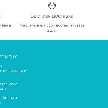
ы
Быстрая доставка
ты в форме ниже, менеджер свяжется с
оплаты
Максимальный срок доставки товара
2 дня
ЕЕ МЕНЮ
ка
нциальности и
ательское
ение
 обмена и
а