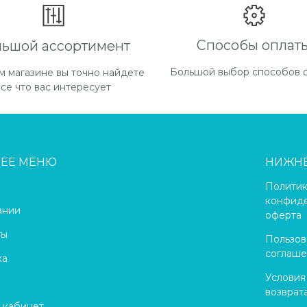
Способы оплат
льшой ассортимент
Или оставьте свои контак
вами в течении 30 минут.
Большой выбор способов 
м магазине вы точно найдете
все что вас интересует
НЕЕ МЕНЮ
НИЖН
Полити
конфиде
ании
оферта
ты
Пользов
соглаш
ка
Условия
возврат
 кабинет