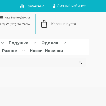
Личный кабинет
Сравнение
katalina-tex@bk.ru
Корзина пуста
0-30; +7 (926) 362-74-74
Подушки
Одеяла
Разное
Носки
Новинки