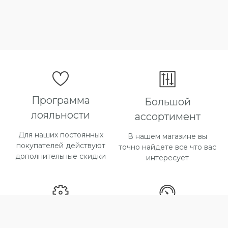
Марина - +7 (966) 146-44-84 региональный
менеджер
e-mail:
katalina-tex@bk.ru
Программа
Большой
лояльности
ассортимент
Или оставьте свои контакты в форме ниже,
Для наших постоянных
В нашем магазине вы
менеджер свяжется с вами в течении 30
покупателей действуют
точно найдете все что вас
минут.
дополнительные скидки
интересует
Способы оплаты
Быстрая доставка