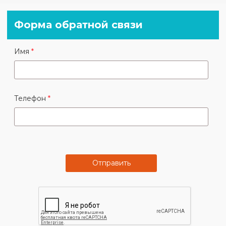
Форма обратной связи
В субботу и воскресенье не работаем. Если вы
Имя
едете к нам, и не успеваете приехать в это время,
или хотите встретиться в выходной, сообщите
нам заранее по телефону.
За торговым центром , красное кирпичное здани.
Телефон
Контакты:
Екатерина - +7 (929) 569-30-30
Отправить
Елена - +7 (926) 901-50-45
Рузана - +7 (965) 107-23-02