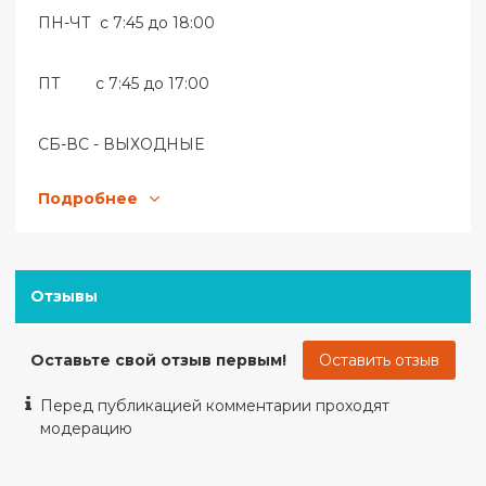
ПН-ЧТ с 7:45 до 18:00
ПТ с 7:45 до 17:00
СБ-ВС - ВЫХОДНЫЕ
Подробнее
Адрес склада:
Отзывы
Адрес склада Московская область,
Оставьте свой отзыв первым!
Оставить отзыв
Люберецкий район, п. Октябрьский
Перед публикацией комментарии проходят
модерацию
ул. Ленина д.47 ТЦ "Текстиль Профи" - склад номер
52 и 51