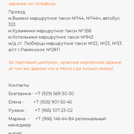
заранее по телефону.
Проезд:
м.Выхино маршрутное такси №144, №144ч, автобус
323
м.Кузьминки маршрутное такси № 558
м.Котельники маршрутное такси №943
ж/д ст. Люберцы маршрутное такси №22, №23, №33
а/ст г.Раменское №28П
За торговым центром , красное кирпичное здание
(в том же здание что и Mona Lisa только левее)
Контакты:
Екатерина - +7 (929) 569-30-30
Елена - +7 (926) 901-50-45
Рузана - +7 (965) 107-23-02
Марина - +7 (966) 146-44-84 региональный
менеджер
e-mail: