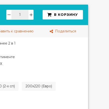
В КОРЗИНУ
авить к сравнению
Поделиться
ее 2 в 1
ртименте
ВХ
 (2-х сп)
200х220 (Евро)