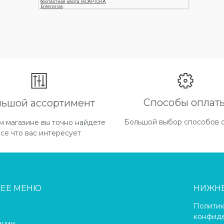
Способы оплат
льшой ассортимент
Большой выбор способов 
м магазине вы точно найдете
все что вас интересует
НЕЕ МЕНЮ
НИЖН
Полити
конфиде
ании