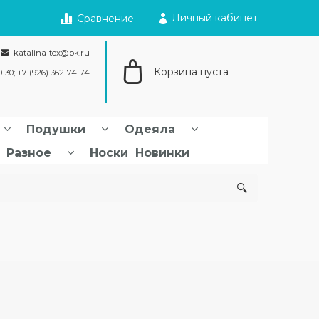
Личный кабинет
Сравнение
katalina-tex@bk.ru
Корзина пуста
0-30; +7 (926) 362-74-74
Подушки
Одеяла
Разное
Носки
Новинки