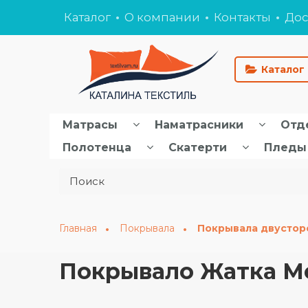
Каталог
О компании
Контакты
Дос
Каталог
Матрасы
Наматрасники
Отд
Полотенца
Скатерти
Пледы
Главная
Покрывала
Покрывала двустор
Покрывало Жатка Ме