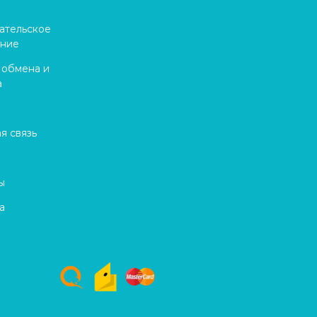
ательское
ение
 обмена и
а
я связь
ы
а