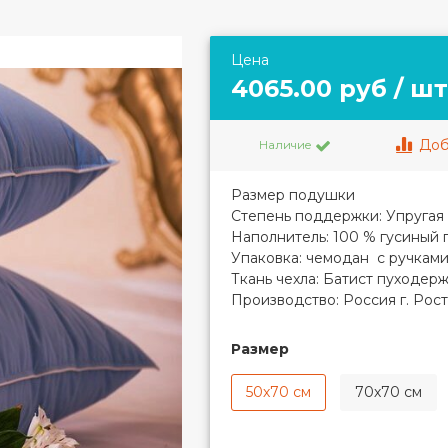
Цена
4065.00 руб / шт
Доб
Наличие
Размер подушки
Степень поддержки: Упругая
Наполнитель:
100 % гусиный 
Упаковка: чемодан с ручкам
Ткань чехла: Батист пуходер
Производство: Россия г. Рос
Размер
50х70 см
70х70 см