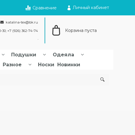
Личный кабинет
Сравнение
katalina-tex@bk.ru
Корзина пуста
0-30; +7 (926) 362-74-74
Подушки
Одеяла
Разное
Носки
Новинки