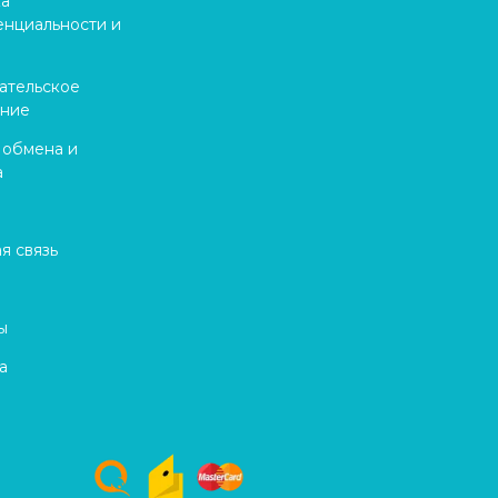
ка
нциальности и
ательское
ение
 обмена и
а
я связь
ы
а