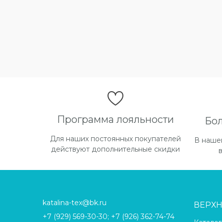
Программа лояльности
Бо
Для наших постоянных покупателей
В наше
действуют дополнительные скидки
katalina-tex@bk.ru
ВЕРХ
+7 (929) 569-30-30; +7 (926) 362-74-74