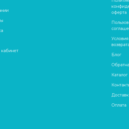
Полити
конфиде
ании
оферта
ты
Пользов
соглаш
ка
Условия
возврат
 кабинет
Блог
Обратна
Каталог
Контакт
Доставк
Оплата