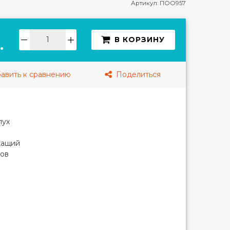
Артикул:
ПОО957
В КОРЗИНУ
.
авить к сравнению
Поделиться
пух
и
жащий
тов