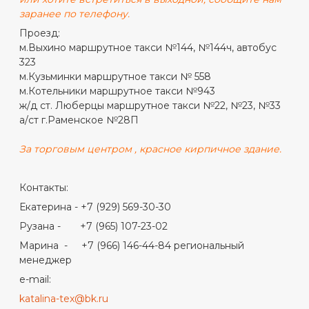
заранее по телефону.
Проезд:
м.Выхино маршрутное такси №144, №144ч, автобус
323
м.Кузьминки маршрутное такси № 558
м.Котельники маршрутное такси №943
ж/д ст. Люберцы маршрутное такси №22, №23, №33
а/ст г.Раменское №28П
За торговым центром , красное кирпичное здание.
Контакты:
Екатерина - +7 (929) 569-30-30
Рузана - +7 (965) 107-23-02
Марина - +7 (966) 146-44-84 региональный
менеджер
e-mail:
katalina-tex@bk.ru