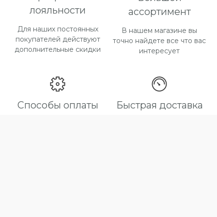
лояльности
ассортимент
Для наших постоянных
В нашем магазине вы
покупателей действуют
точно найдете все что вас
дополнительные скидки
интересует
Способы оплаты
Быстрая доставка
Большой выбор способов
Максимальный срок
оплаты
доставки товара 2 дня
katalina-tex@bk.ru
+7 (929) 569-30-30; +7 (926) 362-74-74