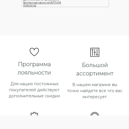
katalina-tex@bk.ru
Или оставьте свои контакты в форме ниже,
менеджер свяжется с вами в течении 30
минут.
Программа
Большой
лояльности
ассортимент
Для наших постоянных
В нашем магазине вы
покупателей действуют
точно найдете все что вас
дополнительные скидки
интересует
Способы оплаты
Быстрая доставка