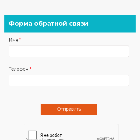
За торговым центром , красное кирпичное
здание.
Форма обратной связи
Имя
Контакты:
Екатерина - +7 (929) 569-30-30
Телефон
Елена - +7 (926) 901-50-45
Рузана - +7 (965) 107-23-02
Отправить
Марина - +7 (966) 146-44-84 региональный
менеджер
e-mail: