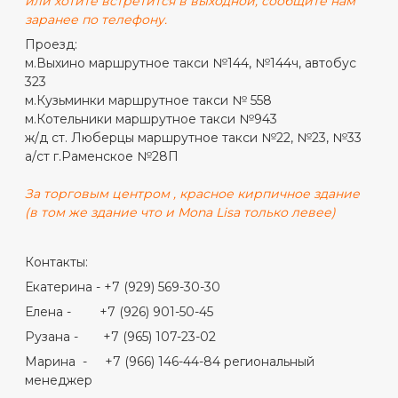
или хотите встретится в выходной, сообщите нам
заранее по телефону.
Проезд:
м.Выхино маршрутное такси №144, №144ч, автобус
323
м.Кузьминки маршрутное такси № 558
м.Котельники маршрутное такси №943
ж/д ст. Люберцы маршрутное такси №22, №23, №33
а/ст г.Раменское №28П
За торговым центром , красное кирпичное здание
(в том же здание что и Mona Lisa только левее)
Контакты:
Екатерина - +7 (929) 569-30-30
Елена - +7 (926) 901-50-45
Рузана - +7 (965) 107-23-02
Марина - +7 (966) 146-44-84 региональный
менеджер