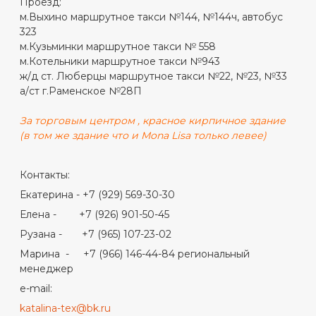
Проезд:
м.Выхино маршрутное такси №144, №144ч, автобус
323
м.Кузьминки маршрутное такси № 558
м.Котельники маршрутное такси №943
ж/д ст. Люберцы маршрутное такси №22, №23, №33
а/ст г.Раменское №28П
За торговым центром , красное кирпичное здание
(в том же здание что и Mona Lisa только левее)
Контакты:
Екатерина - +7 (929) 569-30-30
Елена - +7 (926) 901-50-45
Рузана - +7 (965) 107-23-02
Марина - +7 (966) 146-44-84 региональный
менеджер
e-mail:
katalina-tex@bk.ru