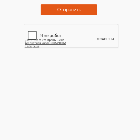
Отправить
Программа
Большой
лояльности
ассортимент
Для наших постоянных
В нашем магазине вы
покупателей действуют
точно найдете все что вас