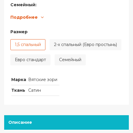
Семейный:
простыня 230х220 - 1шт., пододеяльник 150х210 - 2
Подробнее
шт., наволочка 70х70 - 2шт.
Размер
1,5 спальный
2-х спальный (Евро простынь)
Евро стандарт
Семейный
Марка
Вятские зори
Ткань
Сатин
Описание