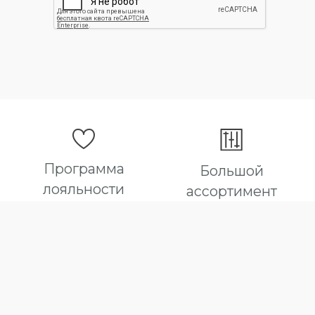
Программа
Большой
лояльности
ассортимент
Для наших постоянных
В нашем магазине вы
покупателей действуют
точно найдете все что вас
дополнительные скидки
интересует