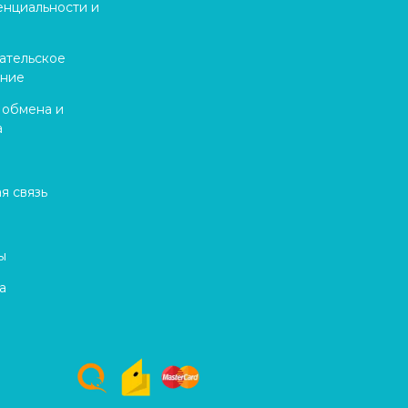
нциальности и
ательское
ение
 обмена и
а
я связь
ы
а