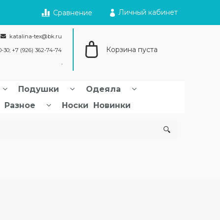
Личный кабинет
Сравнение
katalina-tex@bk.ru
Корзина пуста
0-30; +7 (926) 362-74-74
Подушки
Одеяла
Разное
Носки
Новинки