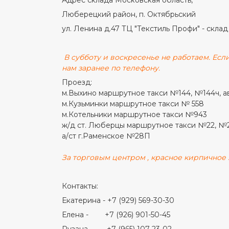
Люберецкий район, п. Октябрьский
ул. Ленина д.47 ТЦ "Текстиль Профи" - склад
В субботу и воскресенье не работаем. Если
нам заранее по телефону.
Проезд:
м.Выхино маршрутное такси №144, №144ч, а
м.Кузьминки маршрутное такси № 558
м.Котельники маршрутное такси №943
ж/д ст. Люберцы маршрутное такси №22, №
а/ст г.Раменское №28П
За торговым центром , красное кирпичное з
Контакты:
Екатерина - +7 (929) 569-30-30
Елена - +7 (926) 901-50-45
Рузана - +7 (965) 107-23-02