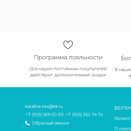
Программа лояльности
Бо
Для наших постоянных покупателей
В наше
действуют дополнительные скидки
katalina-tex@bk.ru
ВЕРХ
+7 (929) 569-30-30; +7 (926) 362-74-74
Каталог
Обратный звонок
О комп