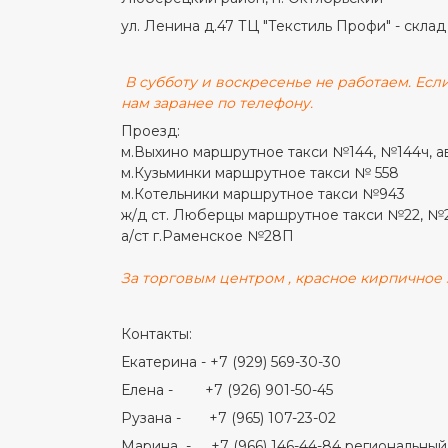
ул. Ленина д.47 ТЦ "Текстиль Профи" - склад
В субботу и воскресенье не работаем. Если
нам заранее по телефону.
Проезд:
м.Выхино маршрутное такси №144, №144ч, а
м.Кузьминки маршрутное такси № 558
м.Котельники маршрутное такси №943
ж/д ст. Люберцы маршрутное такси №22, №
а/ст г.Раменское №28П
За торговым центром , красное кирпичное з
Контакты:
Екатерина - +7 (929) 569-30-30
Елена - +7 (926) 901-50-45
Рузана - +7 (965) 107-23-02
Марина - +7 (966) 146-44-84 региональны