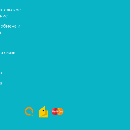
ательское
ение
 обмена и
а
я связь
ы
а