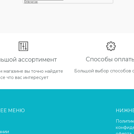
Способы оплат
льшой ассортимент
Большой выбор способов 
м магазине вы точно найдете
все что вас интересует
НЕЕ МЕНЮ
НИЖН
Полити
конфиде
ании
оферта