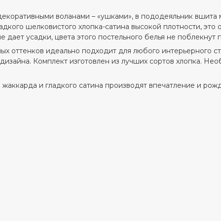
коративными воланами – «ушками», в пододеяльник вшита мо
адкого шелковистого хлопка-сатина высокой плотности, это 
 дает усадки, цвета этого постельного белья не поблекнут 
х оттенков идеально подходит для любого интерьерного сти
дизайна. Комплект изготовлен из лучших сортов хлопка. Нео
 жаккарда и гладкого сатина производят впечатление и рож