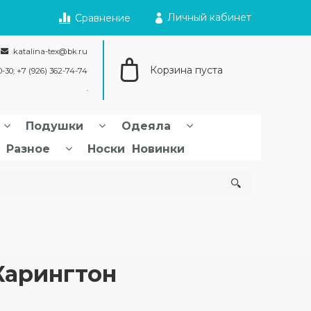
Личный кабинет
Сравнение
katalina-tex@bk.ru
Корзина пуста
0-30; +7 (926) 362-74-74
Подушки
Одеяла
Разное
Носки
Новинки
Карингтон