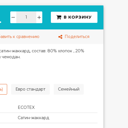
В КОРЗИНУ
.
авить к сравнению
Поделиться
сатин-жаккард, с
остав: 80% хлопок , 20%
 чемодан.
ь)
Евро стандарт
Семейный
ECOTEX
Сатин-жаккард