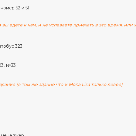
 номер 52 и 51
 вы едете к нам, и не успеваете приехать в это время, или
втобус 323
23, №33
дание (в том же здание что и Mona Lisa только левее)
й менеджер