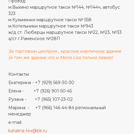
Проезд:
м.Выхино маршрутное такси №144, №144ч, автобус
323
м.Кузьминки маршрутное такси № 558
м.Котельники маршрутное такси №943
ж/д ст. Люберцы маршрутное такси №22, №23, №33
а/ст г.Раменское №28П
За торговым центром , красное кирпичное здание
(в том же здание что и Mona Lisa только левее)
Контакты:
Екатерина - +7 (929) 569-30-30
Елена - +7 (926) 901-50-45
Рузана - +7 (965) 107-23-02
Марина - +7 (966) 146-44-84 региональный
менеджер
e-mail:
katalina-tex@bk.ru