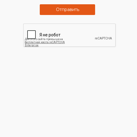
Отправить
Программа
Большой
лояльности
ассортимент
Для наших постоянных
В нашем магазине вы
покупателей действуют
точно найдете все что вас